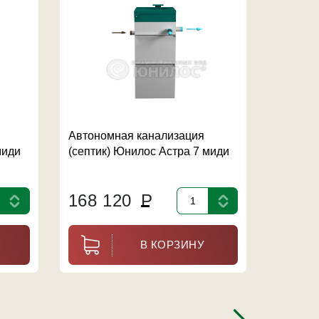
Автономная канализация
Автоно
миди
(септик) Юнилос Астра 7 миди
(септик
168 120
Р
164 
В КОРЗИНУ