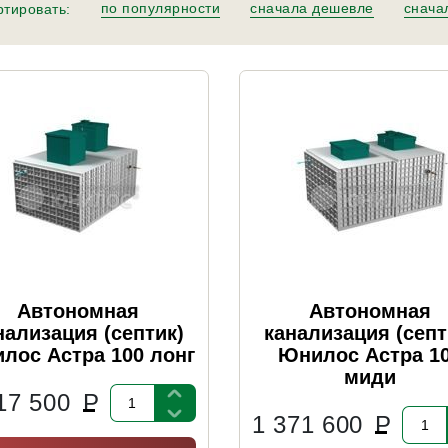
по популярности
сначала дешевле
снача
тировать:
Автономная
Автономная
нализация (септик)
канализация (септ
лос Астра 100 лонг
Юнилос Астра 1
миди
17 500
Р
1 371 600
Р