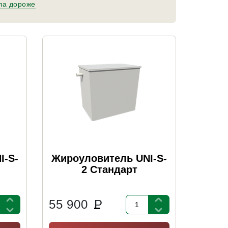
ла дороже
I-S-
Жироуловитель UNI-S-
2 Стандарт
55 900
Р