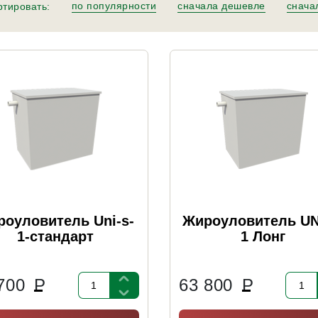
по популярности
сначала дешевле
снача
тировать:
оуловитель Uni-s-
Жироуловитель UN
1-стандарт
1 Лонг
 700
Р
63 800
Р