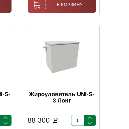
В КОРЗИНУ
I-S-
Жироуловитель UNI-S-
3 Лонг
88 300
Р