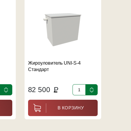
Жироуловитель UNI-S-4
Жироул
Стандарт
промыш
стеклоп
82 500
Р
0
Р
В КОРЗИНУ