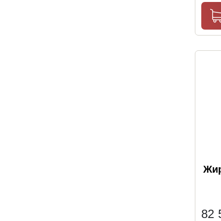
Жир
82