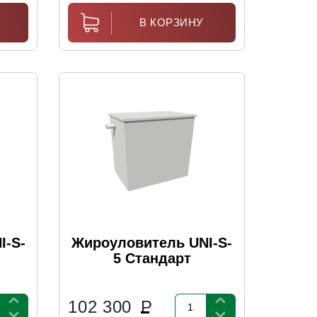
В КОРЗИНУ
I-S-
Жироуловитель UNI-S-
5 Стандарт
102 300
Р