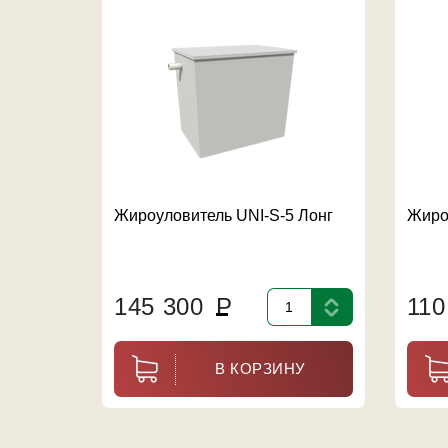
Жироуловитель UNI-S-5 Лонг
Жиро
145 300
Р
110
В КОРЗИНУ