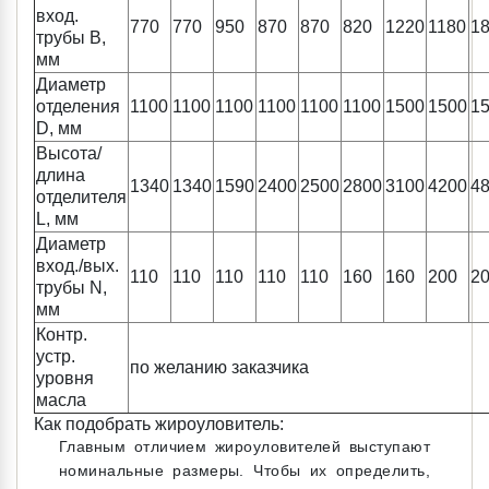
вход.
770
770
950
870
870
820
1220
1180
1
трубы В,
мм
Диаметр
отделения
1100
1100
1100
1100
1100
1100
1500
1500
1
D, мм
Высота/
длина
1340
1340
1590
2400
2500
2800
3100
4200
4
отделителя
L, мм
Диаметр
вход./вых.
110
110
110
110
110
160
160
200
2
трубы N,
мм
Контр.
устр.
по желанию заказчика
уровня
масла
Как подобрать жироуловитель:
Главным отличием жироуловителей выступают
номинальные размеры. Чтобы их определить,