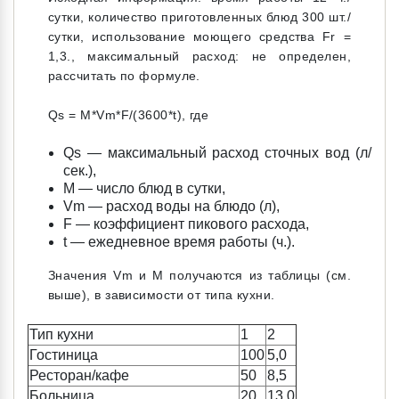
сутки, количество приготовленных блюд 300 шт./
сутки, использование моющего средства Fr =
1,3., максимальный расход: не определен,
рассчитать по формуле.
Qs = M*Vm*F/(3600*t), где
Qs — максимальный расход сточных вод (л/
сек.),
M — число блюд в сутки,
Vm — расход воды на блюдо (л),
F — коэффициент пикового расхода,
t — ежедневное время работы (ч.).
Значения Vm и M получаются из таблицы (см.
выше), в зависимости от типа кухни.
Тип кухни
1
2
Гостиница
100
5,0
Ресторан/кафе
50
8,5
Больница
20
13,0