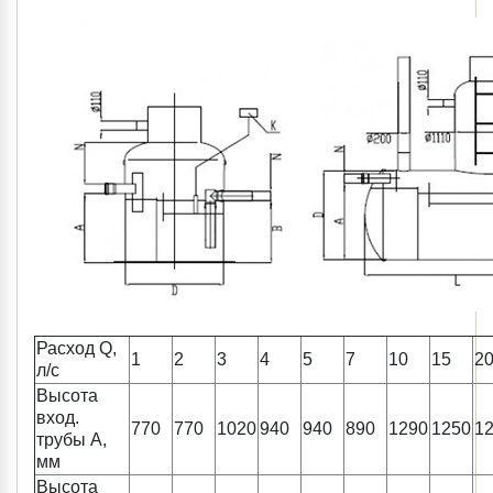
Расход Q,
1
2
3
4
5
7
10
15
2
л/с
Высота
вход.
770
770
1020
940
940
890
1290
1250
1
трубы А,
мм
Высота