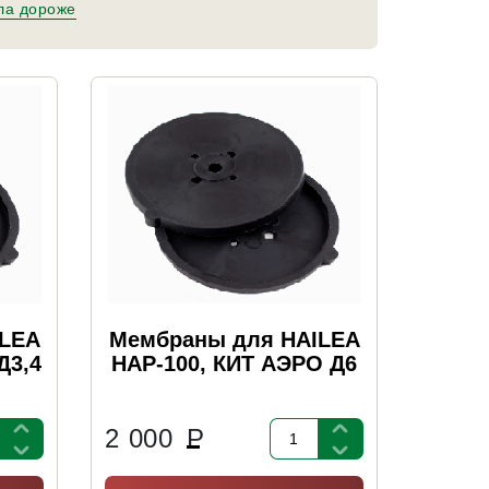
ла дороже
ILEA
Мембраны для HAILEA
Д3,4
HAP-100, КИТ АЭРО Д6
2 000
Р