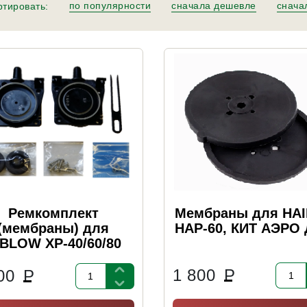
по популярности
сначала дешевле
снача
тировать:
Ремкомплект
Мембраны для HA
(мембраны) для
HAP-60, КИТ АЭРО 
IBLOW XP-40/60/80
1 800
Р
900
Р