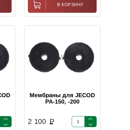
В КОРЗИНУ
COD
Мембраны для JECOD
PA-150, -200
2 100
Р