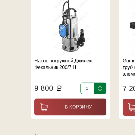
Насос погружной Джилекс
Gumm
Фекальник 200/7 Н
труб
элем
9 800
Р
7 
В КОРЗИНУ