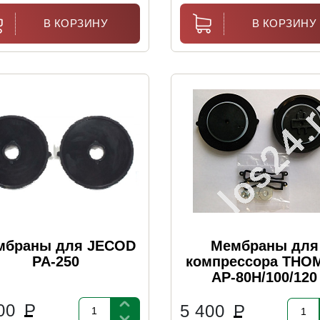
В КОРЗИНУ
В КОРЗИНУ
мбраны для JECOD
Мембраны для
PA-250
компрессора THO
AP-80H/100/120
500
Р
5 400
Р