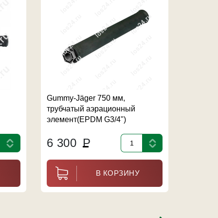
Gummy-Jäger 750 мм,
Gummy-
трубчатый аэрационный
F053A) 
элемент(EPDM G3/4")
7 40
6 300
Р
В КОРЗИНУ