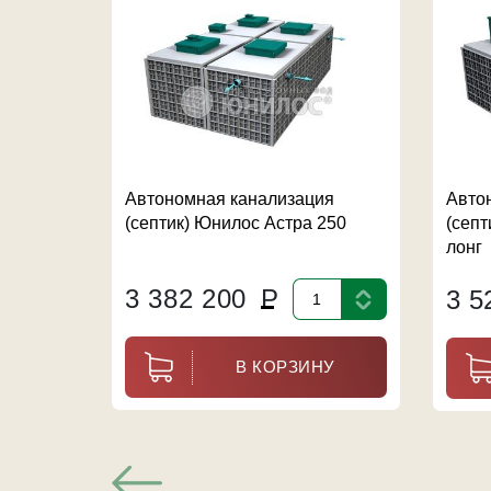
Автономная канализация
Авто
(септик) Юнилос Астра 250
(септ
лонг
3 382 200
Р
3 5
В КОРЗИНУ