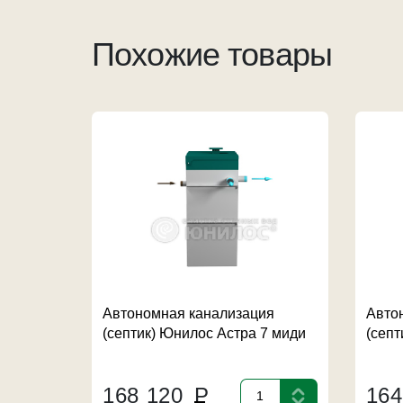
Похожие товары
Автономная канализация
Авто
(септик) Юнилос Астра 7 миди
(септ
168 120
Р
16