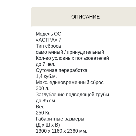
ОПИСАНИЕ
Модель ОС
«АСТРА» 7
Тип сброса
самотечный / принудительный
Кол-во условных пользователей
до 7 чел.
Суточная переработка
1,4 куб.м.
Макс. единовременный сброс
300 л.
Заглубление подводящей трубы
до 85 см.
Вес
250 Кг.
Габаритные размеры
(Д х Ш х В)
1300 x 1160 x 2360 мм.