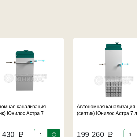
номная канализация
Автономная канализация
ик) Юнилос Астра 7
(септик) Юнилос Астра 7 
4 430
Р
199 260
Р