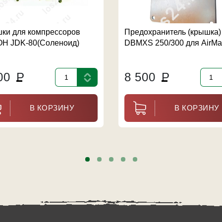
шки для компрессоров
Предохранитель (крышка)
H JDK-80(Соленоид)
DBMXS 250/300 для AirMa
800
Р
8 500
Р
В КОРЗИНУ
В КОРЗИНУ