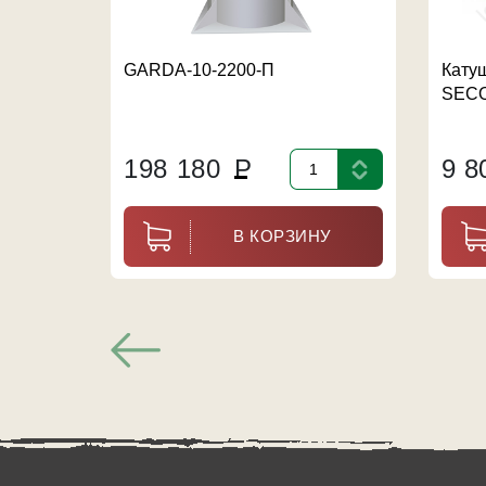
GARDA-10-2200-П
Кату
SECO
198 180
Р
9 
В КОРЗИНУ