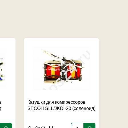
в
Катушки для компрессоров
SunSun
)
SECOH SLL/JKD -20 (соленоид)